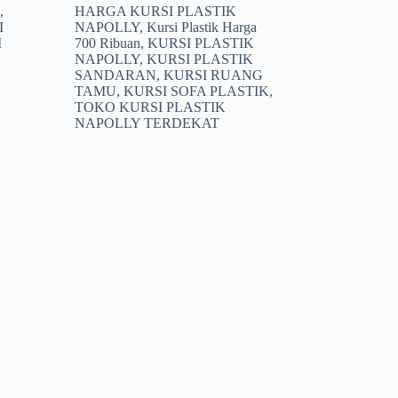
aslinya
saat
,
HARGA KURSI PLASTIK
adalah:
ini
I
NAPOLLY
,
Kursi Plastik Harga
Rp752.500.
adalah:
I
700 Ribuan
,
KURSI PLASTIK
Rp750.000.
NAPOLLY
,
KURSI PLASTIK
SANDARAN
,
KURSI RUANG
TAMU
,
KURSI SOFA PLASTIK
,
TOKO KURSI PLASTIK
NAPOLLY TERDEKAT