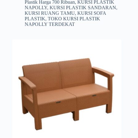
adalah:
ini
Plastik Harga 700 Ribuan
,
KURSI PLASTIK
Rp752.500.
adalah:
NAPOLLY
,
KURSI PLASTIK SANDARAN
,
Rp750.000.
KURSI RUANG TAMU
,
KURSI SOFA
PLASTIK
,
TOKO KURSI PLASTIK
NAPOLLY TERDEKAT