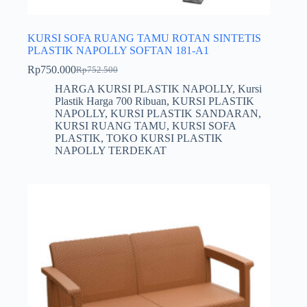
KURSI SOFA RUANG TAMU ROTAN SINTETIS
PLASTIK NAPOLLY SOFTAN 181-A1
Rp
750.000
Rp
752.500
Harga
Harga
aslinya
saat
HARGA KURSI PLASTIK NAPOLLY
,
Kursi
adalah:
ini
Plastik Harga 700 Ribuan
,
KURSI PLASTIK
Rp752.500.
adalah:
NAPOLLY
,
KURSI PLASTIK SANDARAN
,
Rp750.000.
KURSI RUANG TAMU
,
KURSI SOFA
PLASTIK
,
TOKO KURSI PLASTIK
NAPOLLY TERDEKAT