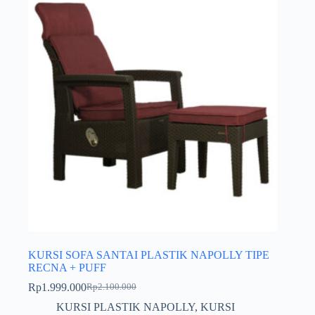
KURSI SOFA SANTAI PLASTIK NAPOLLY TIPE
RECNA + PUFF
Rp
1.999.000
Rp
2.100.000
Harga
Harga
aslinya
saat
KURSI PLASTIK NAPOLLY
,
KURSI