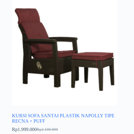
KURSI SOFA SANTAI PLASTIK NAPOLLY TIPE
RECNA + PUFF
Rp
1.999.000
Rp
2.100.000
Harga
Harga