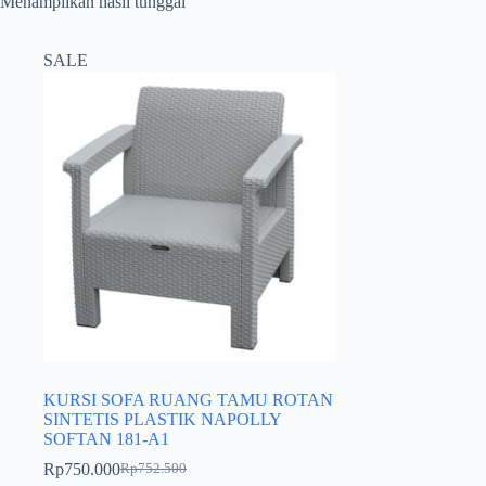
Menampilkan hasil tunggal
SALE
KURSI SOFA RUANG TAMU ROTAN
SINTETIS PLASTIK NAPOLLY
SOFTAN 181-A1
Rp
750.000
Rp
752.500
Harga
Harga