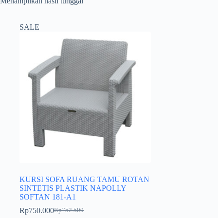
Menampilkan hasil tunggal
SALE
KURSI SOFA RUANG TAMU ROTAN
SINTETIS PLASTIK NAPOLLY
SOFTAN 181-A1
Rp
750.000
Rp
752.500
Harga
Harga